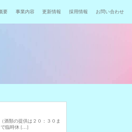
概要
事業内容
更新情報
採用情報
お問い合わせ
 （酒類の提供は２０：３０ま
で臨時休 […]