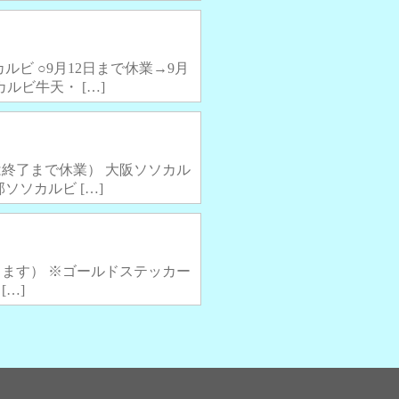
ビ ○9月12日まで休業→9月
ビ牛天・ […]
は終了まで休業） 大阪ソソカル
ソカルビ […]
おります） ※ゴールドステッカー
[…]