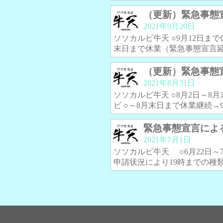
（更新）緊急事態
2021年9月20日
ソソカルビ牛天 ○9月12日ま
末日まで休業（緊急事態宣言延
（更新）緊急事態
2021年8月31日
ソソカルビ牛天 ○8月2日～
ビ ○～8月末日まで休業継続→
緊急事態宣言によ
2021年7月1日
ソソカルビ牛天 ○6月22日～
申請状況により19時までの種類